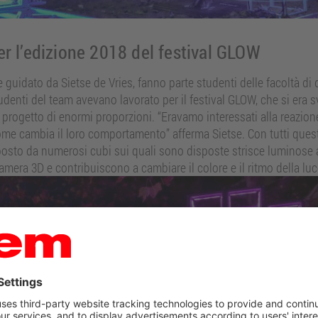
er l’edizione 2018 del festival GLOW
uidato da Sietse de Vries, fanno parte studenti delle facoltà di d
denti del team avevano lavorato per il festival GLOW, che si era sv
n progetto di enormi proporzioni. “Eravamo interessati alla reazio
come cambia il loro comportamento” afferma Sietse. Con tutti ques
sto da numerosi cubi sui quali sono disposte strisce luminose a 
mera 3D e contribuiscono a cambiare il colore e il ritmo della luc