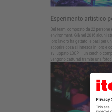
Esperimento artistico p
Del team, composto da 22 persone e g
environment. Già nel 2016 alcuni stu
loro lavoro ha gettato le basi per u
scoprire cosa si innesca in loro e 
sviluppato LOOP – un cerchio compo
vengono catturati tramite una fotoca