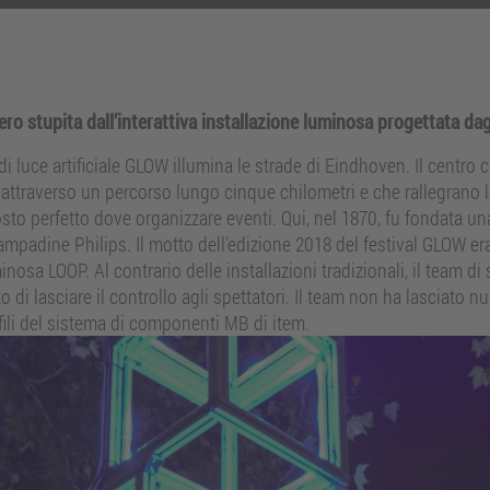
ro stupita dall’interattiva installazione luminosa progettata dag
i luce artificiale GLOW illumina le strade di Eindhoven. Il centro ci
 attraverso un percorso lungo cinque chilometri e che rallegrano l
 posto perfetto dove organizzare eventi. Qui, nel 1870, fu fondata un
ampadine Philips. Il motto dell’edizione 2018 del festival GLOW er
minosa LOOP. Al contrario delle installazioni tradizionali, il team di
i lasciare il controllo agli spettatori. Il team non ha lasciato nu
ofili del sistema di componenti MB di item.