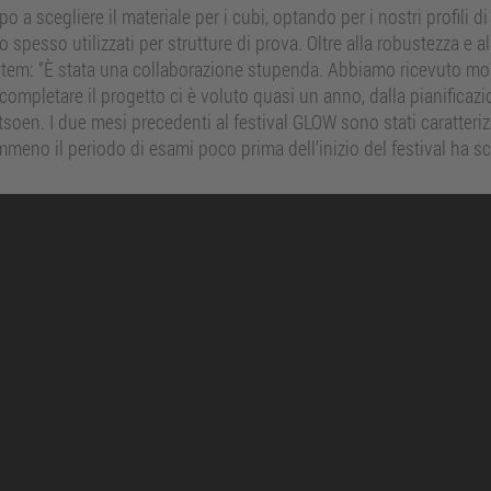
 a scegliere il materiale per i cubi, optando per i nostri profili 
o spesso utilizzati per strutture di prova. Oltre alla robustezza e all
i item: “È stata una collaborazione stupenda. Abbiamo ricevuto mol
pletare il progetto ci è voluto quasi un anno, dalla pianificazione
oen. I due mesi precedenti al festival GLOW sono stati caratterizza
no il periodo di esami poco prima dell’inizio del festival ha sc