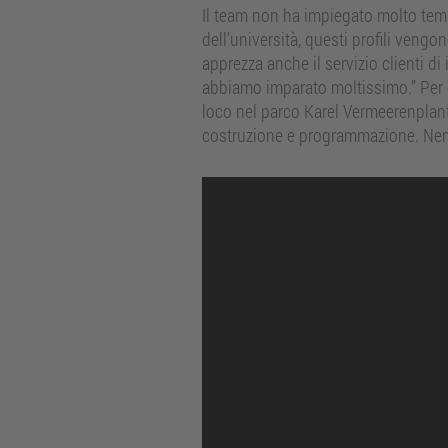
Il team non ha impiegato molto tempo
dell’università, questi profili vengon
apprezza anche il servizio clienti d
abbiamo imparato moltissimo.” Per com
loco nel parco Karel Vermeerenplants
costruzione e programmazione. Nemme