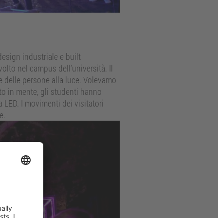
esign industriale e built
olto nel campus dell’università. Il
ne delle persone alla luce. Volevamo
to in mente, gli studenti hanno
LED. I movimenti dei visitatori
e.