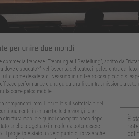
te per unire due mondi
 commedia francese “Trennung auf Bestellung”, scritto da Tristan 
 dove è sbucato?” Nell’oscurità del teatro, il palco entra dal lato, i
 tutto come desiderato. Nessuno in un teatro così piccolo si aspe
 efficace performance è una guida a rulli con trasmissione a caten
truita come palco mobile.
 componenti item. Il carrello sul sottotelaio del
ntinuamente in entrambe le direzioni, il che
È st
una struttura mobile e quindi scompare poco dopo
pote
 è stato anche progettato in modo da poter essere
del n
. Il progetto è stato un vero punto di forza anche