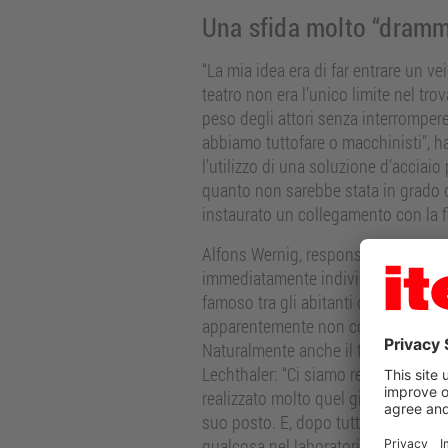
Una sfida molto “dramm
“La mia idea era di far entrare un ve
teatro non era l’unico limite nel tr
peso degli attori senza interrompere 
abbiamo tuttofare o macchinisti”, h
l’utilizzo di una soluzione d’acciai
quanto non sarebbe stata in grado d
instaurato un collegamento con la fi
Alfons Wernig, responsabile del labor
immediatamente individuato le potenzi
famoso tra gli abitanti della città. 
apparentemente non correlati, la tecn
Naturalmente anche il tocco person
Lechthaler: “Ci siamo resi conto c
realizzato molto quel giorno.” Werni
suo posto. E, dopo tutto, non capita t
qualcosa nel laboratorio che sarà vi