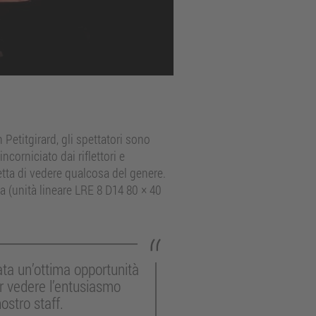
Petitgirard, gli spettatori sono
ncorniciato dai riflettori e
tta di vedere qualcosa del genere.
a (unità lineare LRE 8 D14 80 × 40
ata un’ottima opportunità
r vedere l’entusiasmo
ostro staff.