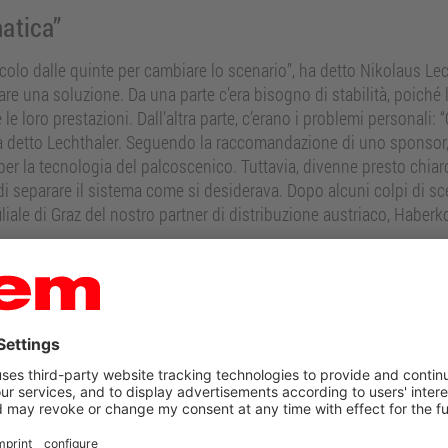
atica”
icolo dalle quinte per cambiare lo scenario”, ha detto Nikolaus Lec
ovare una soluzione. Da una parte c’era bisogno di stabilità, poiché
le loro prestazioni. Dall’altra parte, c’erano i problemi personali:
a detto Lechthaler. Seguendo la raccomandazione di uno sponsor, 
o per la tecnologia del palcoscenico. Tuttavia, divenne presto chia
i separare il sistema come si desiderava. Dopo alcuni colpi di sc
liale di Graz del nostro partner di distribuzione austriaco, Haberk
atorio di sistemi di profili di Haberkorn, ha
alità e fatto visita al teatro Lechthaler-Belic,
Ci s
Divenne ben presto chiaro che due settori
erav
ologia e il teatro, in realtà sono la coppia perfetta.
lung
ale ha svolto un ruolo importante, come spiega
he eravamo sulla stessa lunghezza d’onda. Abbiamo
g non potrebbe essere più d’accordo: “Era tutto al
utti i giorni di avere la possibilità di costruire
sto da così tante persone.”