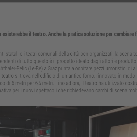
 esisterebbe il teatro. Anche la pratica soluzione per cambiare 
 statali e i teatri comunali della città ben organizzati, la scena 
ndenti di tutto questo è il progetto ideato dagli attori e produttor
echthaler-Belic (Le-Be) a Graz punta a ospitare pezzi umoristici di a
l teatro si trova nell’edificio di un antico forno, rinnovato in mod
 di 6 metri per 6,5 metri. Fino ad ora, il teatro ha utilizzato cost
nativa per i nuovi spettacoli che richiedevano cambi di scena molt