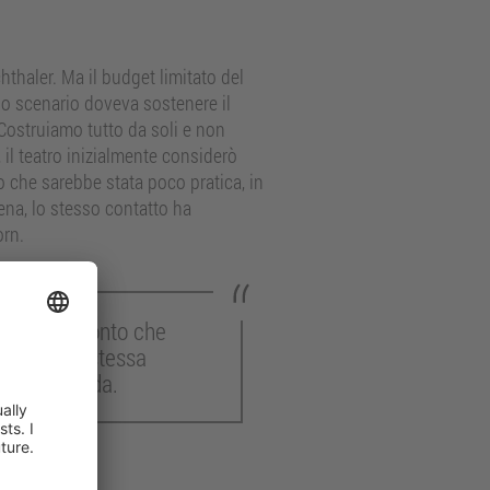
hthaler. Ma il budget limitato del
 lo scenario doveva sostenere il
 “Costruiamo tutto da soli e non
il teatro inizialmente considerò
ro che sarebbe stata poco pratica, in
ena, lo stesso contatto ha
orn.
iamo resi conto che
amo sulla stessa
hezza d’onda.