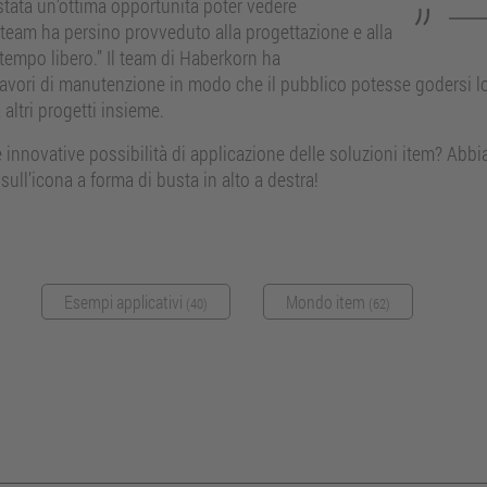
stata un’ottima opportunità poter vedere
o team ha persino provveduto alla progettazione e alla
tempo libero.” Il team di Haberkorn ha
 lavori di manutenzione in modo che il pubblico potesse godersi 
altri progetti insieme.
 innovative possibilità di applicazione delle soluzioni item? Abbi
 sull’icona a forma di busta in alto a destra!
Esempi applicativi
Mondo item
(40)
(62)