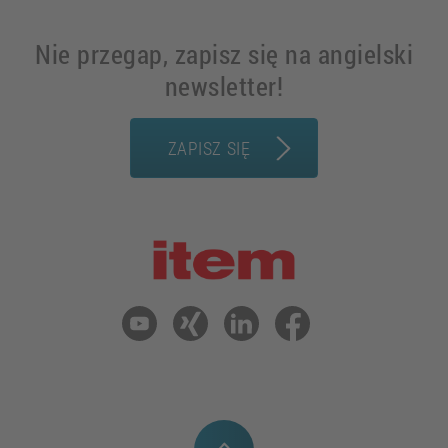
wzorcowe: odkryj z item technologię
pom ...
Czytaj dalej
Nie przegap, zapisz się na angielski
newsletter!
ZAPISZ SIĘ