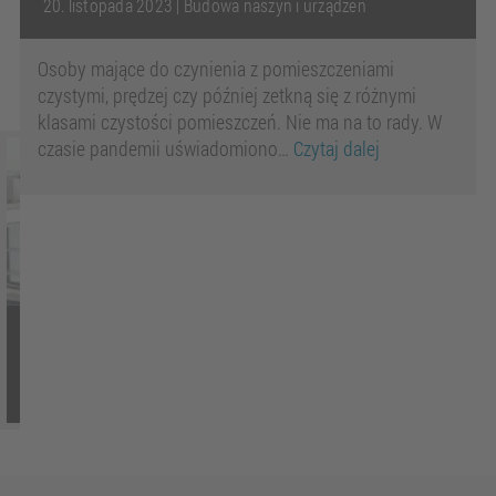
20. listopada 2023
|
Budowa naszyn i urządzeń
Osoby mające do czynienia z pomieszczeniami
czystymi, prędzej czy później zetkną się z różnymi
klasami czystości pomieszczeń. Nie ma na to rady. W
czasie pandemii uświadomiono…
Czytaj dalej
Pomieszczenie czyste: Definicja i
organizacja pomieszczenia czystego
oraz wykonywane tam czynności
16. października 2023
|
Budowa naszyn i urządzeń
Podstawy, wskazówki dla
projektantów, elementy i rozwiązania