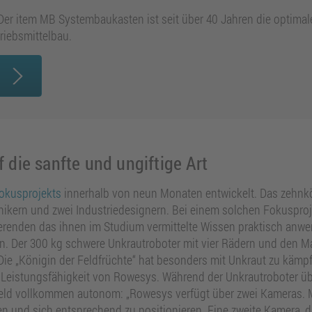
 Der item MB Systembaukasten ist seit über 40 Jahren die optimal
iebsmittelbau.
die sanfte und ungiftige Art
okusprojekts
innerhalb von neun Monaten entwickelt. Das zehnk
nikern und zwei Industriedesignern. Bei einem solchen Fokuspr
ierenden das ihnen im Studium vermittelte Wissen praktisch anw
n. Der 300 kg schwere Unkrautroboter mit vier Rädern und den M
Die „Königin der Feldfrüchte“ hat besonders mit Unkraut zu kämpf
 Leistungsfähigkeit von Rowesys. Während der Unkrautroboter üb
eld vollkommen autonom: „Rowesys verfügt über zwei Kameras. Mit
n und sich entsprechend zu positionieren. Eine zweite Kamera, di