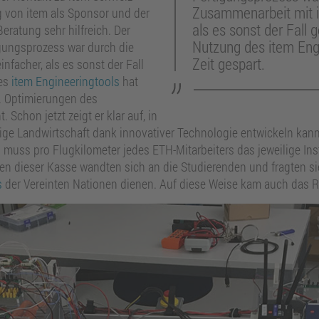
Zusammenarbeit mit it
g von item als Sponsor und der
als es sonst der Fall
 Beratung sehr hilfreich. Der
Nutzung des item Engi
igungsprozess war durch die
Zeit gespart.
nfacher, als es sonst der Fall
des
item Engineeringtools
hat
rr. Optimierungen des
 Schon jetzt zeigt er klar auf, in
ige Landwirtschaft dank innovativer Technologie entwickeln kann
muss pro Flugkilometer jedes ETH-Mitarbeiters das jeweilige Inst
en dieser Kasse wandten sich an die Studierenden und fragten si
s
der Vereinten Nationen dienen. Auf diese Weise kam auch das R