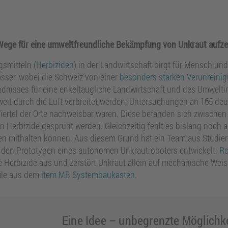
Wege für eine umweltfreundliche Bekämpfung von Unkraut aufze
smitteln (
Herbiziden
) in der Landwirtschaft birgt für Mensch u
sser, wobei die Schweiz von einer
besonders starken Verunreini
dnisses für eine enkeltaugliche Landwirtschaft und des Umwelti
eit durch die Luft verbreitet werden: Untersuchungen an 165 de
 Viertel der Orte nachweisbar waren. Diese befanden sich zwische
n Herbizide gesprüht werden. Gleichzeitig fehlt es bislang noch an
den mithalten können. Aus diesem Grund hat ein Team aus Studie
den Prototypen eines autonomen Unkrautroboters entwickelt:
R
e Herbizide aus und zerstört Unkraut allein auf mechanische Wei
file aus dem
item MB Systembaukasten
.
Eine Idee – unbegrenzte Möglichk