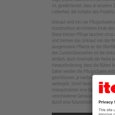
ist, gewährleistet, dass er einzeln
Lieberherr, der Initiator des Projekts
Unkraut wird mit vier Pflugscharen e
Konstruktion am hinteren Ende des
Diese kleinen Pflüge tauchen circa 
und trennen das Unkraut von der Wu
ausgerissene Pflanze an der Oberfl
den Zuckerrübenreihen ist die Unkr
einfach, doch innerhalb der Reihe b
Herausforderung, dass die Rüben b
Daher werden die Pflugscharen ent
geschlossen, je nachdem, was die 
weitergibt. Somit lässt sich verhin
Unkrautroboter eine Geschwindigkei
verschiedener Geräusche und Farbe
durch eine futuristisch-minimalist