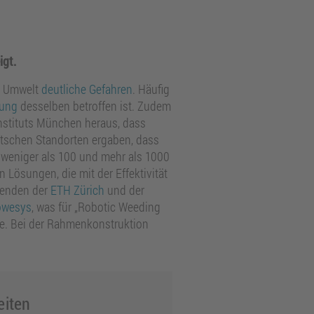
igt.
nd Umwelt
deutliche Gefahren
. Häufig
gung
desselben betroffen ist. Zudem
nstituts München heraus, dass
utschen Standorten ergaben, dass
n weniger als 100 und mehr als 1000
 Lösungen, die mit der Effektivität
renden der
ETH
Zürich
und der
owesys
, was für „Robotic Weeding
se. Bei der Rahmenkonstruktion
eiten