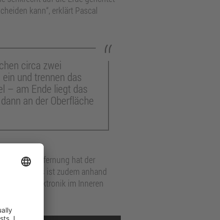
cheiden kann“, erklärt Pascal
uchen circa zwei
e ein und trennen das
l – am Ende liegt das
 dann an der Oberfläche
er Unkrautentfernung hat der
aktuelle Modus ist zudem anhand
ird die Elektronik im Inneren