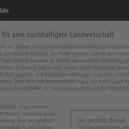
z für eine nachhaltigere Landwirtschaft
eine Art „Skelett“ in Form einer Rahmenkonstruktion aus
Aluminiu
ik und Motoren befestigt. Die Profile kommen auch an der Konst
 Team mehrere Varianten an. Hierbei war auch eine Umsetzung mit
ufrieden. Es handelt sich ja auch um den ersten Prototypen, ge
nfach nicht gegeben. Und zusätzliche Halterungen sind sehr schwier
erherr. Doch dann kam entscheidender Input von einem Coach des
betonte die Flexibilität der Verbindungstechnik und die Stabilit
i
CHIRON
, einem weiteren
er Roboter entwickelt wurde,
Der gesamte Bestell-,
cheidung. Über die damaligen
Fertigungsprozess wa
der Kontakt zu item Schweiz