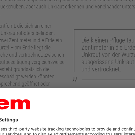
e Zuckerrüben, aber auch Unkraut erkennen und voneinander unters
.
ntfernt, die sich an einer
 Unkrautroboters befinden.
Die kleinen Pflüge ta
zwei Zentimeter in die Erde ein
Zentimeter in die Erd
rzel – am Ende liegt die
Unkraut von der Wurze
äche und vertrocknet. Zwischen
ausgerissene Unkraut
autbeseitigung vergleichsweise
und vertrocknet.
esteht grundsätzlich die
eschädigt werden könnten.
sprechend geöffnet oder
zweite Kamera an das System
dern, dass die Zuckerrüben von den Pflügen berührt werden. Bei d
t von 0,2 m/s, maximal kann er 1 m/s (3,6 km/h) erreichen. Der 
n an der LED-Beleuchtung von Rowesys erkennbar. Umschlossen w
ische Außenhülle aus Aluminium.