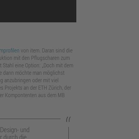
mprofilen
von item. Daran sind die
ruktion mit den Pflugscharen zum
 Stahl eine Option: „Doch mit dem
rade dann möchte man möglichst
ig anzubringen oder mit viel
 Projekts an der ETH Zürich, der
ät der Kompontenten aus dem MB
 Design- und
r durch die