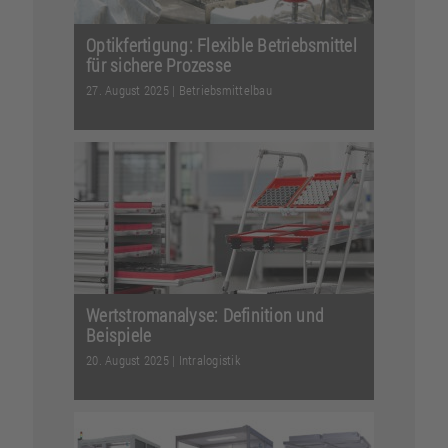
Optikfertigung: Flexible Betriebsmittel
für sichere Prozesse
27. August 2025
|
Betriebsmittelbau
Optische Komponenten entstehen
unter anspruchsvollen Bedingungen.
Präzise Betriebsmittel u...
Weiterlesen
Wertstromanalyse: Definition und
Beispiele
20. August 2025
|
Intralogistik
Wie tragen bestimmte Prozesse zur