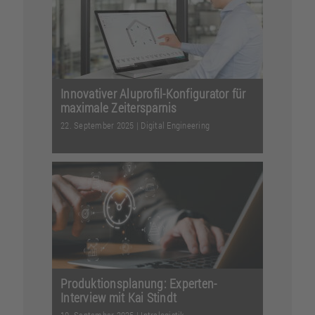
Produkte für Patienten. ...
Weiterlesen
Innovativer Aluprofil-Konfigurator für
maximale Zeitersparnis
22. September 2025
|
Digital Engineering
Traditionelle CAD-Programme
bedeuten einen hohen Zeitaufwand
und entsprechende Kosten: Das...
Weiterlesen
Produktionsplanung: Experten-
Interview mit Kai Stindt
10. September 2025
|
Intralogistik