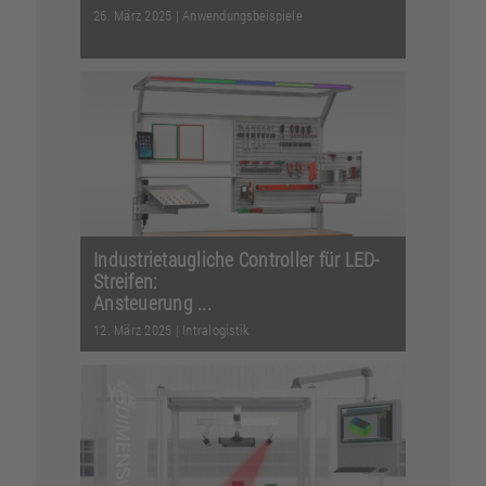
26. März 2025
|
Anwendungsbeispiele
Funktionalität statt Farbenreichtum:
Mit dem Einsatz von über 2.500
Vorrichtungen mit item...
Weiterlesen
Industrietaugliche Controller für LED-
Streifen:
Ansteuerung ...
12. März 2025
|
Intralogistik
Die Welt der Signaltechnik öffnet sich
nun über den Kreis der Fachleute
hinaus. Segmentier...
Weiterlesen