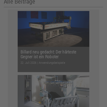
Alle Beiträge
Billard neu gedacht: Der härteste
Gegner ist ein Roboter
22. Juli 2026
|
Anwendungsbeispiele
Mit einem vollautomatisierten
Billardroboter realisierten vier
Studenten ein ebenso innova...
Weiterlesen