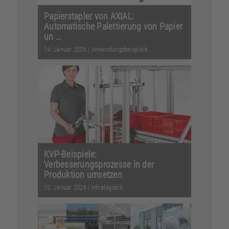
Papierstapler von AXIAL:
Automatische Palettierung von Papier
un ...
14. Januar 2026
|
Anwendungsbeispiele
Ein item pluspartner zeigt, wie auch
kleine Betriebe ihre Prozesse clever
automatisieren k...
Weiterlesen
KVP-Beispiele:
Verbesserungsprozesse in der
Produktion umsetzen
12. Januar 2026
|
Intralogistik
Mit diesen KVP-Beispielen wird