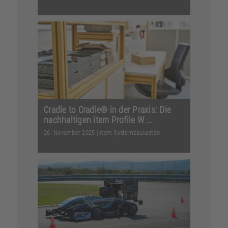
Im Interview berichtet unsere
Nachhaltigkeitsbeauftragte, wie
Nachhaltigkeit Entscheidunge...
Weiterlesen
Cradle to Cradle® in der Praxis: Die
nachhaltigen item Profile W ...
26. November 2025
|
item Systembaukasten
Innovatives Material für eine grüne
Zukunft: Wie Cradle to Cradle® die
Profiltechnik noch ...
Weiterlesen