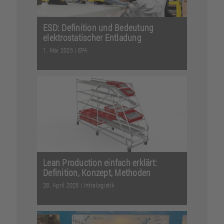
ESD: Definition und Bedeutung
elektrostatischer Entladung
1. Mai 2025
|
EPA
ESD ist eine Abkürzung, der man im
industriellen Umfeld häufig begegnet.
Die drei Buchstab...
Weiterlesen
Lean Production einfach erklärt:
Definition, Konzept, Methoden
28. April 2025
|
Intralogistik
Lean Production kurz