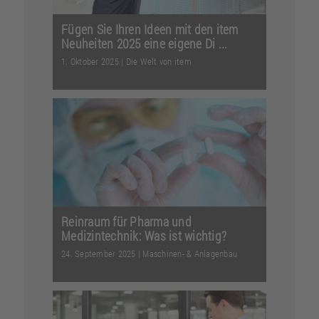
Fügen Sie Ihren Ideen mit den item
Neuheiten 2025 eine eigene Di ...
1. Oktober 2025
|
Die Welt von item
Der Herbst bringt frischen Wind für
Ihre Projekte: Entdecken Sie unsere
Neuheiten für 2025...
Weiterlesen
Reinraum für Pharma und
Medizintechnik: Was ist wichtig?
24. September 2025
|
Maschinen- & Anlagenbau
Nur höchste Qualitätsstandards
gewährleisten sichere und wirksame