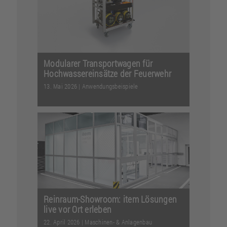
prägt: Was damals i...
Weiterlesen
Modularer Transportwagen für
Hochwassereinsätze der Feuerwehr
13. Mai 2026
|
Anwendungsbeispiele
Mit einem maßgeschneiderten
Transportwagen für
Hochwassereinsätze der Feuerwehr
sorgt ...
Weiterlesen
Reinraum-Showroom: item Lösungen
live vor Ort erleben
22. April 2026
|
Maschinen- & Anlagenbau