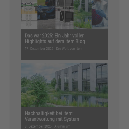
deutlich, warum sich die Lean
Production weltweit etabliert...
Weiterlesen
Das war 2025: Ein Jahr voller
Highlights auf dem item Blog
17. Dezember 2025
|
Die Welt von item
24 Beiträge und jede Menge
inspirierende Geschichten: Entdecken
Sie mit uns die spannendst...
Weiterlesen
Nachhaltigkeit bei item:
Verantwortung mit System
3. Dezember 2025
|
Aluminium