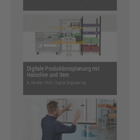
Damit eine trennende
Schutzeinrichtung in der Industrie
eingesetzt werden kann, muss sie n...
Weiterlesen
Digitale Produktionsplanung mit
Halocline und item
8. Oktober 2025
|
Digital Engineering
Neue Möglichkeiten für die digitale
Planung in der Industrie: Jetzt wird
Halocline inklusi...
Weiterlesen