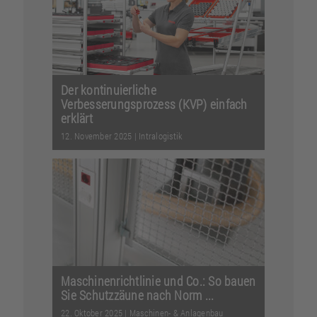
zeigt der item pluspartner ERWEMA,
wie Automatisieru...
Weiterlesen
Der kontinuierliche
Verbesserungsprozess (KVP) einfach
erklärt
12. November 2025
|
Intralogistik
KVP ist eine etablierte Abkürzung in
Industrie und Management. Sie steht
für „kontinuierli...
Weiterlesen
Maschinenrichtlinie und Co.: So bauen
Sie Schutzzäune nach Norm ...
22. Oktober 2025
|
Maschinen- & Anlagenbau