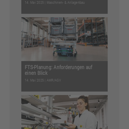
14. Mai 2025
|
Maschinen- & Anlagenbau
Kurz zusammengefasst: Was Sie über
Reinraumbau wissen sollten
Reinräume s...
Weiterlesen
FTS-Planung: Anforderungen auf
einen Blick
14. Mai 2025
|
AMR/AGV
Ganzheitliche FTS-Planung ist die
Basis für eine erfolgreiche
Implementierung mobiler Robo...
Weiterlesen