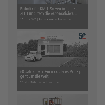
Robotik für KMU: So vereinfachen
XITO und item die Automatisieru ...
17. Juni 2026
|
Automatisierte Produktion
Modularität als Erfolgsrezept: XITO
und item machen die Planung und
Nutzung von Roboti...
Weiterlesen
50 Jahre item: Ein modulares Prinzip
geht um die Welt
27. Mai 2026
|
Die Welt von item
Zwei kreative Ingenieure und eine Idee,
die den Maschinenbau bis heute