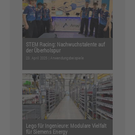
zusammengefasst: Lean Production
ist eine Philosophie der kontin...
Weiterlesen
STEM Racing: Nachwuchstalente auf
der Überholspur
23. April 2025
|
Anwendungsbeispiele
Pfeilschnell starten die beiden Wagen
und beschleunigen in hoher
Geschwindigkeit. Jetzt ra...
Weiterlesen
Lego für Ingenieure: Modulare Vielfalt
für Siemens Energy