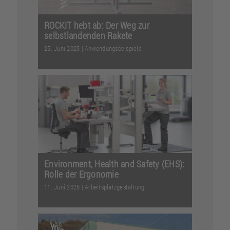
ROCKIT hebt ab: Der Weg zur
selbstlandenden Rakete
25. Juni 2025
|
Anwendungsbeispiele
Gigantische Dimensionen, kribbelnde
Spannung und weltweite
Aufmerksamkeit: Der Start von W...
Weiterlesen
Environment, Health and Safety (EHS):
Rolle der Ergonomie
11. Juni 2025
|
Arbeitsplatzgestaltung
Was wäre, wenn sich der Arbeitsplatz