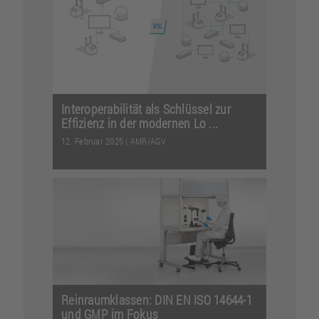
Automatisierung mit Cobots: So
wurden aus riesigen...
Weiterlesen
Interoperabilität als Schlüssel zur
Effizienz in der modernen Lo ...
12. Februar 2025
|
AMR/AGV
Interoperabilität ermöglicht eine
nahtlose Zusammenarbeit von
mobilen Robotern und Systeme...
Weiterlesen
Reinraumklassen: DIN EN ISO 14644-1
und GMP im Fokus