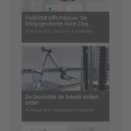
Flexibilität trifft Präzision: Die
Erfolgsgeschichte hinter ZSca ...
26. Februar 2025
|
Maschinen- & Anlagenbau
Besonders bei der Prüfung komplexer
Bauteile wie Batteriezellen ist höchste
Genauigkeit ge...
Weiterlesen
Die Geschichte der Robotik einfach
erklärt
16. Februar 2025
|
Automatisierte Produktion
Von ersten Automaten bis zur flexiblen