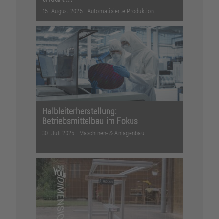
15. August 2025
|
Automatisierte Produktion
Willkommen in der Welt der
Lineartechnik: Lernen Sie das
Grundprinzip und die wichtigsten ...
Weiterlesen
Halbleiterherstellung:
Betriebsmittelbau im Fokus
30. Juli 2025
|
Maschinen- & Anlagenbau
Die Halbleiterindustrie stellt an
Betriebsmittel höchste Anforderungen.
Nur so lassen sich...
Weiterlesen