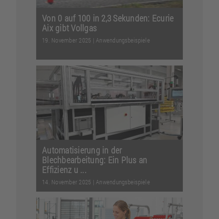
Von 0 auf 100 in 2,3 Sekunden: Ecurie
Aix gibt Vollgas
19. November 2025
|
Anwendungsbeispiele
Wie das Team Ecurie Aix der RWTH
Aachen die Formula Student rockt und
dabei auf einen mult...
Weiterlesen
Automatisierung in der
Blechbearbeitung: Ein Plus an
Effizienz u ...
14. November 2025
|
Anwendungsbeispiele
Mit einer innovativen Stanzanlage