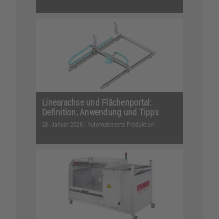
Genauso präzise wie Produkte in der
Optikindustrie bearbeitet werden
müssen, müssen sie ...
Weiterlesen
Linearachse und Flächenportal:
Definition, Anwendung und Tipps
28. Januar 2026
|
Automatisierte Produktion
Sie haben Fragen zu Linearachsen und
Flächenportalen? Hier finden Sie
Antworten direkt aus...
Weiterlesen