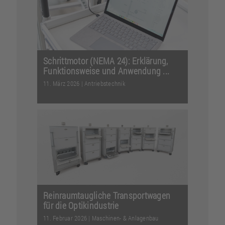
sorgt item pl...
Weiterlesen
Schrittmotor (NEMA 24): Erklärung,
Funktionsweise und Anwendung ...
11. März 2026
|
Antriebstechnik
Präzise Positionierung ohne
externe/extra Sensorik: Wie geht das?
Und was bedeutet eigentl...
Weiterlesen
Reinraumtaugliche Transportwagen
für die Optikindustrie
11. Februar 2026
|
Maschinen- & Anlagenbau