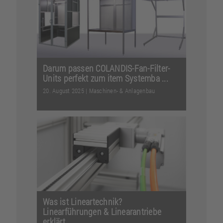
Wertschöpfung und Erfüllung der
Kundenanforderungen bei?...
Weiterlesen
Darum passen COLANDIS-Fan-Filter-
Units perfekt zum item Systemba ...
20. August 2025
|
Maschinen- & Anlagenbau
„Der item Systembaukasten hat sich
wie kein anderes Profilsystem im Laufe
der letzten 30 J...
Weiterlesen
Was ist Lineartechnik?
Linearführungen & Linearantriebe
erklärt ...