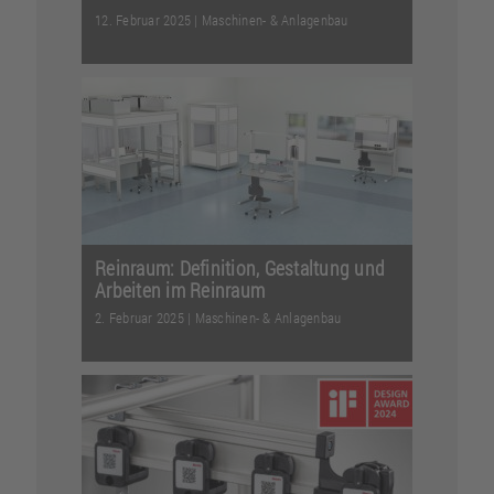
12. Februar 2025
|
Maschinen- & Anlagenbau
Wer sich mit Reinräumen beschäftigt,
stößt unweigerlich auf
unterschiedliche Reinraumklass...
Weiterlesen
Reinraum: Definition, Gestaltung und
Arbeiten im Reinraum
2. Februar 2025
|
Maschinen- & Anlagenbau
Grundlagen, Tipps für die
Konstruktion, Komponenten und
Musterlösungen: Entdecken Sie Rein...
Weiterlesen