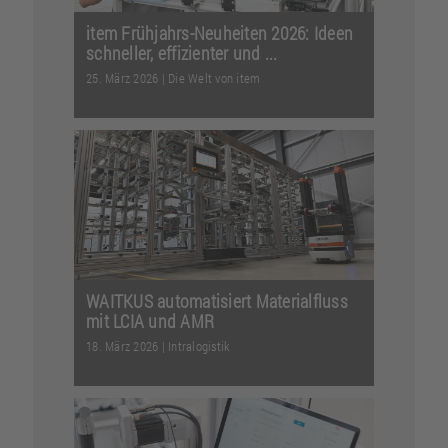
item Frühjahrs-Neuheiten 2026: Ideen
schneller, effizienter und ...
25. März 2026
|
Die Welt von item
Neue Lösungen für optimierten
Materialfluss, sichere
Reinraumprozesse, noch einfachere
Onl...
Weiterlesen
WAITKUS automatisiert Materialfluss
mit LCIA und AMR
18. März 2026
|
Intralogistik
Mit einer Kombination aus AMR und
Low Cost Intelligent Automation (LCIA)