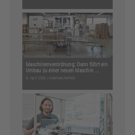
Realistische Bedingungen und echte
Messwerte – alles an praxisnahen
Lösungen: Lernen Sie i...
Weiterlesen
Maschinenverordnung: Dann führt ein
Umbau zu einer neuen Maschin ...
8. April 2026
|
Arbeitssicherheit
Der Umbau einer Maschine ist oft
schnell beschlossen, doch ab
welchem Punkt ist ein Umbau ...
Weiterlesen