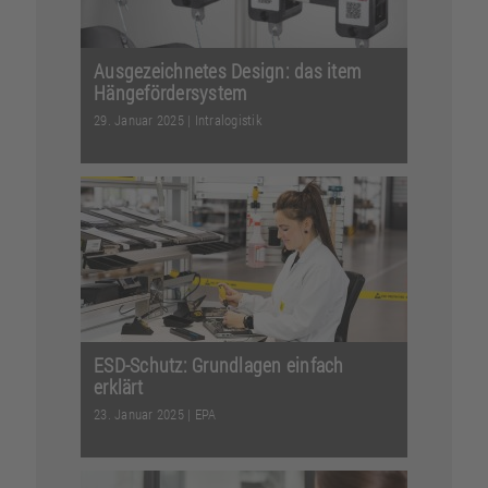
Ausgezeichnetes Design: das item
Hängefördersystem
29. Januar 2025
|
Intralogistik
Bei unseren Komponenten legen wir
großen Wert auf eine hochwertige
Gestaltung. Mit unserem...
Weiterlesen
ESD-Schutz: Grundlagen einfach
erklärt
23. Januar 2025
|
EPA
ESD-Schäden sind für das bloße Auge