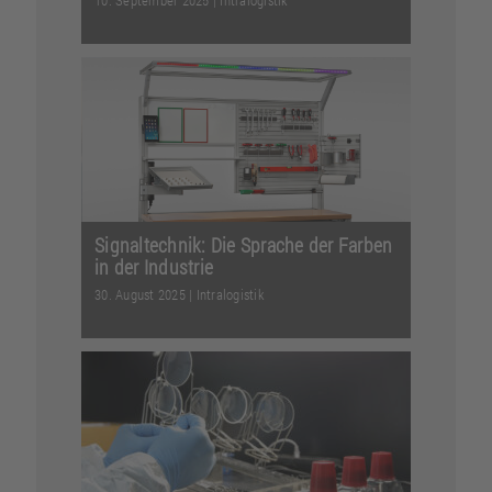
Wie gelingt Produktionsplanung in der
Praxis? Experte Kai Stindt erklärt
Erfolgsfaktoren, ...
Weiterlesen
Signaltechnik: Die Sprache der Farben
in der Industrie
30. August 2025
|
Intralogistik
Die klassische Maschinenampel war
gestern. Unsere neuen
Signalisierungslösungen sorgen für...
Weiterlesen