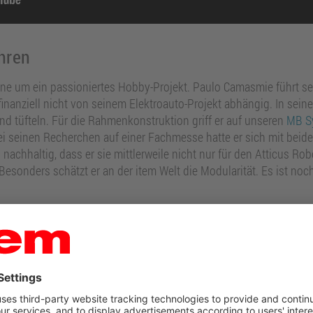
hren
ne um ein passioniertes Hobby-Projekt. Paulo Camasmie führt seit
finanziell nicht von seinem Elektroauto-Projekt abhängig. In seine
nd tüfteln. Für die Rahmenkonstruktion griff er auf unseren
MB S
i seinen Recherchen auf einer Fachmesse hatte er sich mit beid
 nachhaltig, dass er sie mittlerweile nicht nur für den Atticus Ro
 Besonders schätzt er an der item Welt die Modularität. Es ist n
Eine Idee – unbegrenzte Möglichk
 Der item MB Systembaukasten ist seit über 40 Jahren die optimal
iebsmittelbau.