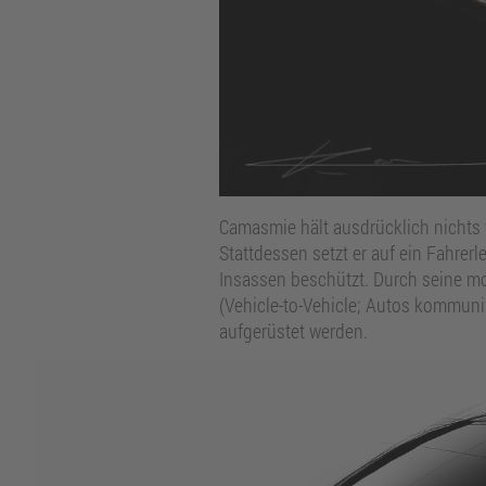
Camasmie hält ausdrücklich nichts 
Stattdessen setzt er auf ein Fahrer
Insassen beschützt. Durch seine mo
(Vehicle-to-Vehicle; Autos kommuniz
aufgerüstet werden.