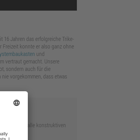
 16 Jahren das erfolgreiche Trike-
r Freizeit konnte er also ganz ohne
ystembaukasten
und
em vertraut gemacht. Unsere
bot, sondern auch für die
och nie vorgekommen, dass etwas
eiten
e Lösung für alle konstruktiven