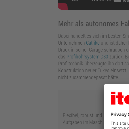
Mehr als autonomes Fa
Dabei handelt es sich im besten Sin
Unternehmen
Catrike
und ist daher 
Druck in seiner Garage schrauben u
das
Profilrohrsystem D30
zurück. Be
Profiltechnik überzeugte ihn dort so
Konstruktion neuer Trikes einsetzt.
nicht zusammengepasst hätte.
Flexibel, robust und hochwertig:
Aufgaben im Maschinen- und Betr