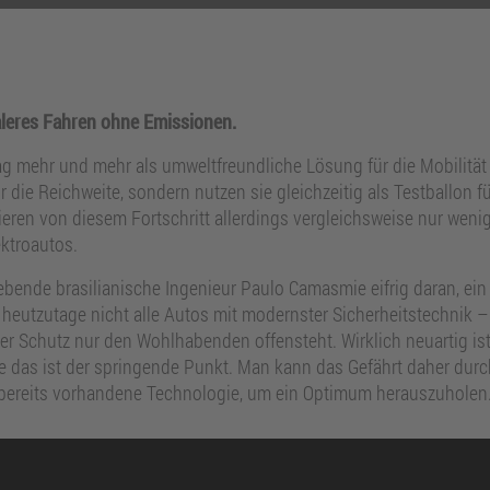
ialeres Fahren ohne Emissionen.
tag mehr und mehr als umweltfreundliche Lösung für die Mobilität 
r die Reichweite, sondern nutzen sie gleichzeitig als Testballon 
tieren von diesem Fortschritt allerdings vergleichsweise nur weni
ktroautos.
bende brasilianische Ingenieur Paulo Camasmie eifrig daran, ein
s heutzutage nicht alle Autos mit modernster Sicherheitstechnik
er Schutz nur den Wohlhabenden offensteht. Wirklich neuartig 
e das ist der springende Punkt. Man kann das Gefährt daher dur
e bereits vorhandene Technologie, um ein Optimum herauszuholen