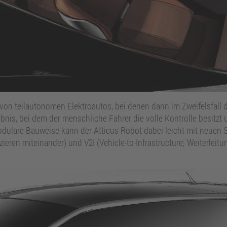
von teilautonomen Elektroautos, bei denen dann im Zweifelsfall
lebnis, bei dem der menschliche Fahrer die volle Kontrolle besitz
dulare Bauweise kann der Atticus Robot dabei leicht mit neuen 
ieren miteinander) und V2I (Vehicle-to-Infrastructure; Weiterleit