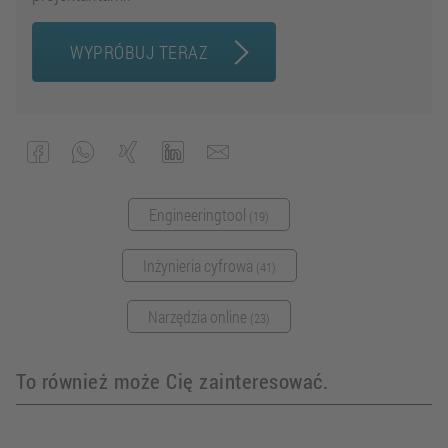
WYPRÓBUJ TERAZ
Engineeringtool
(19)
Inżynieria cyfrowa
(41)
Narzędzia online
(23)
To również może Cię zainteresować.