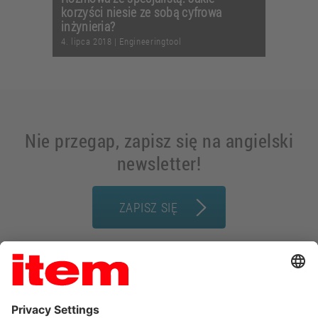
korzyści niesie ze sobą cyfrowa
inżynieria?
4. lipca 2018
|
Engineeringtool
Nie przegap, zapisz się na angielski
newsletter!
ZAPISZ SIĘ