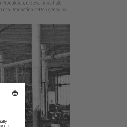
 Produktion, die zwar innerhalb
er Lean Production setzen genau an