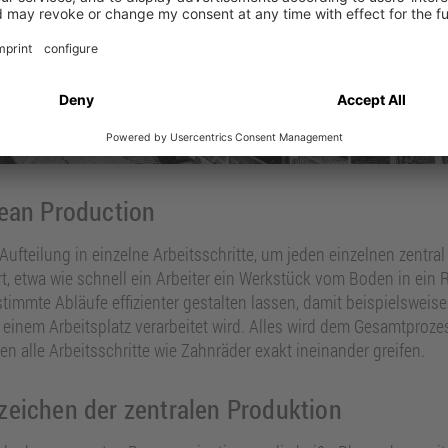
Lean Production
Aufteilung in einzelne Arbeitsschritte, um jeden einzelnen zentra
, etwa wie schnell ein Arbeiter ein Werkstück vom Boden in ein 
estimmte Abläufe effizienter gestalten lassen, damit beispielswe
an einem Arbeitsplatz verarbeitet wird. Alles wird dem Gesamtpr
en alle Arbeitsschritte wie Zahnräder exakt ineinander greifen.
zeichen der zentralen Produktion