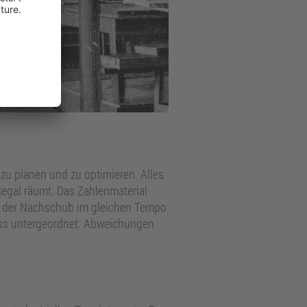
l zu planen und zu optimieren. Alles
Regal räumt. Das Zahlenmaterial
ise der Nachschub im gleichen Tempo
ozess untergeordnet. Abweichungen