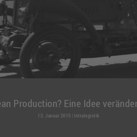
ean Production? Eine Idee veränder
13. Januar 2015
|
Intralogistik