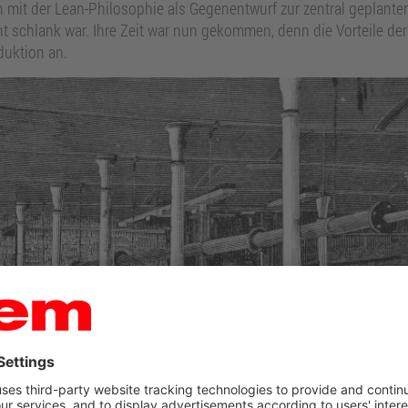
 mit der Lean-Philosophie als Gegenentwurf zur zentral geplanten
cht schlank war. Ihre Zeit war nun gekommen, denn die Vorteile d
uktion an.