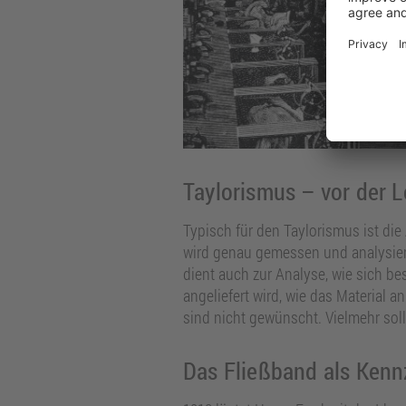
Taylorismus – vor der 
Typisch für den Taylorismus ist die 
wird genau gemessen und analysiert
dient auch zur Analyse, wie sich b
angeliefert wird, wie das Material 
sind nicht gewünscht. Vielmehr soll
Das Fließband als Kenn