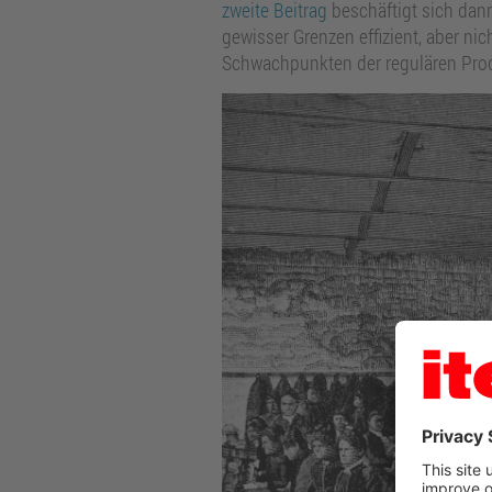
zweite Beitrag
beschäftigt sich dann
gewisser Grenzen effizient, aber ni
Schwachpunkten der regulären Prod