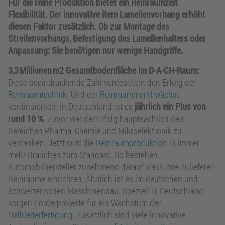
Für die reine Produktion bietet ein Reinraumzelt
Flexibilität. Der innovative item Lamellenvorhang erhöht
diesen Faktor zusätzlich. Ob zur Montage des
Streifenvorhangs, Befestigung des Lamellenhalters oder
Anpassung: Sie benötigen nur wenige Handgriffe.
3,3 Millionen m
2
Gesamtbodenfläche im D-A-CH-Raum:
Diese beeindruckende Zahl verdeutlicht den Erfolg der
Reinraumtechnik
. Und der
Reinraummarkt wächst
kontinuierlich. In Deutschland ist es
jährlich ein Plus von
rund 10 %
. Zuvor war der Erfolg hauptsächlich den
Bereichen Pharma, Chemie und Mikroelektronik zu
verdanken. Jetzt wird die
Reinraumproduktion
in immer
mehr Branchen zum Standard. So bestehen
Automobilhersteller zunehmend darauf, dass ihre Zulieferer
Reinräume einrichten. Ähnlich ist es im deutschen und
schweizerischen Maschinenbau. Speziell in Deutschland
sorgen Förderprojekte für ein Wachstum der
Halbleiterfertigung
. Zusätzlich sind viele innovative