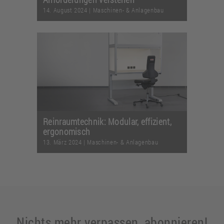
14. August 2024
|
Maschinen- & Anlagenbau
Reinraumtechnik: Modular, effizient,
ergonomisch
13. März 2024
|
Maschinen- & Anlagenbau
Nichts mehr verpassen, abonnieren!