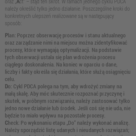
oraz „
A
ct” – stąd ten skrót. W ramach jednego cyklu PDCA
należy określić tylko jedno działanie. Poszczególne kroki do
konkretnych ulepszeń realizowane są w następujący
sposób:
P
lan: Poprzez obserwację procesów i stanu aktualnego
oraz zarządzanie nimi na miejscu można zidentyfikować
procesy, które wymagają optymalizacji. Na podstawie
tych obserwacji ustala się plan wdrożenia procesu
ciągłego doskonalenia. Na koniec w oparciu o dane,
liczby i fakty określa się działania, które służą osiągnięciu
celu.
D
o: Cykl PDCA polega na tym, aby wdrożyć zmiany na
małą skalę. Aby móc skutecznie rozpoznać przyczynę i
skutek, w próbnym rozwiązaniu, należy zastosować tylko
jedno nowe działanie lub środek. Jeśli coś się nie uda, nie
będzie to miało wpływu na pozostałe procesy.
C
heck: Po wykonaniu etapu „Do” należy wykonać analizę.
Należy sporządzić listę udanych i nieudanych rozwiązań;