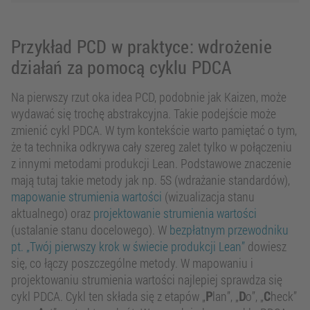
Przykład PCD w praktyce: wdrożenie
działań za pomocą cyklu PDCA
Na pierwszy rzut oka idea PCD, podobnie jak Kaizen, może
wydawać się trochę abstrakcyjna. Takie podejście może
zmienić cykl PDCA. W tym kontekście warto pamiętać o tym,
że ta technika odkrywa cały szereg zalet tylko w połączeniu
z innymi metodami produkcji Lean. Podstawowe znaczenie
mają tutaj takie metody jak np. 5S (wdrażanie standardów),
mapowanie strumienia wartości
(wizualizacja stanu
aktualnego) oraz
projektowanie strumienia wartości
(ustalanie stanu docelowego). W
bezpłatnym przewodniku
pt. „Twój pierwszy krok w świecie produkcji Lean”
dowiesz
się, co łączy poszczególne metody. W mapowaniu i
projektowaniu strumienia wartości najlepiej sprawdza się
cykl PDCA. Cykl ten składa się z etapów „
P
lan”, „
D
o”, „
C
heck”