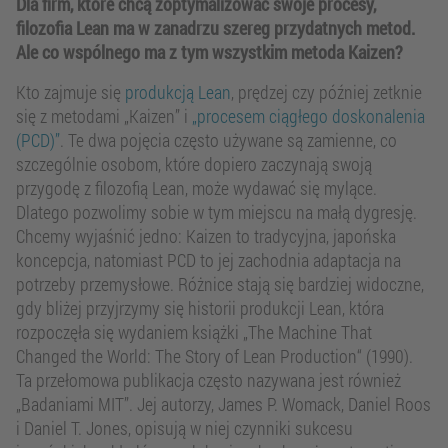
Dla firm, które chcą zoptymalizować swoje procesy,
filozofia Lean ma w zanadrzu szereg przydatnych metod.
Ale co wspólnego ma z tym wszystkim metoda Kaizen?
Kto zajmuje się
produkcją Lean
, prędzej czy później zetknie
się z metodami „Kaizen” i
„procesem ciągłego doskonalenia
(PCD)”
. Te dwa pojęcia często używane są zamienne, co
szczególnie osobom, które dopiero zaczynają swoją
przygodę z filozofią Lean, może wydawać się mylące.
Dlatego pozwolimy sobie w tym miejscu na małą dygresję.
Chcemy wyjaśnić jedno: Kaizen to tradycyjna, japońska
koncepcja, natomiast PCD to jej zachodnia adaptacja na
potrzeby przemysłowe. Różnice stają się bardziej widoczne,
gdy bliżej przyjrzymy się historii produkcji Lean, która
rozpoczęła się wydaniem książki „The Machine That
Changed the World: The Story of Lean Production“ (1990).
Ta przełomowa publikacja często nazywana jest również
„Badaniami MIT”. Jej autorzy, James P. Womack, Daniel Roos
i Daniel T. Jones, opisują w niej czynniki sukcesu